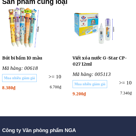
Sản phẩm cùng loại
Bút bi bấm 10 màu
Viết xóa nước G-Star CP-
027 12ml
Mã hàng: 00618
Mã hàng: 005113
>= 10
Mua nhiều giảm giá
>= 10
Mua nhiều giảm giá
6.700₫
8.380₫
7.340₫
9.200₫
Công ty Văn phòng phẩm NGA