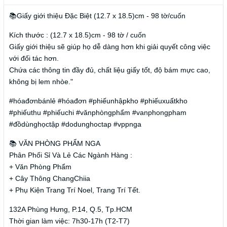
📚Giấy giới thiệu Đặc Biệt (12.7 x 18.5)cm - 98 tờ/cuốn
Kích thước : (12.7 x 18.5)cm - 98 tờ / cuốn
Giấy giới thiệu sẽ giúp họ dễ dàng hơn khi giải quyết công việc
với đối tác hơn.
Chứa các thông tin đầy đủ, chất liệu giấy tốt, độ bám mực cao,
không bị lem nhòe."
#hóađơnbánlẻ #hóađơn #phiếunhậpkho #phiếuxuấtkho
#phiếuthu #phiếuchi #vănphòngphẩm #vanphongpham
#đồdùnghọctập #dodunghoctap #vppnga
📚 VĂN PHÒNG PHẨM NGA
Phân Phối Sỉ Và Lẻ Các Ngành Hàng :
+ Văn Phòng Phẩm
+ Cây Thông ChangChiia
+ Phụ Kiện Trang Trí Noel, Trang Trí Tết.
132A Phùng Hưng, P.14, Q.5, Tp.HCM
Thời gian làm việc: 7h30-17h (T2-T7)