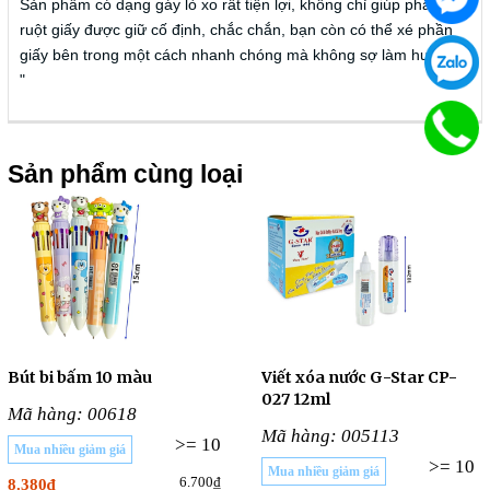
Sản phẩm có dạng gáy lò xo rất tiện lợi, không chỉ giúp phần
ruột giấy được giữ cố định, chắc chắn, bạn còn có thể xé phần
giấy bên trong một cách nhanh chóng mà không sợ làm hư sổ.
"
Sản phẩm cùng loại
Bút bi bấm 10 màu
Viết xóa nước G-Star CP-
027 12ml
Mã hàng: 00618
Mã hàng: 005113
>= 10
Mua nhiều giảm giá
>= 10
Mua nhiều giảm giá
6.700₫
8.380₫