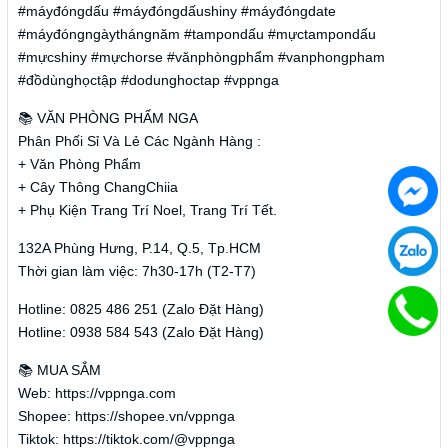
#máyđóngdấu #máyđóngdấushiny #máyđóngdate
#máyđóngngàythángnăm #tampondấu #mựctampondấu
#mựcshiny #mựchorse #vănphòngphẩm #vanphongpham
#đồdùnghọctập #dodunghoctap #vppnga
📚 VĂN PHÒNG PHẨM NGA
Phân Phối Sỉ Và Lẻ Các Ngành Hàng :
+ Văn Phòng Phẩm
+ Cây Thông ChangChiia
+ Phụ Kiện Trang Trí Noel, Trang Trí Tết.
132A Phùng Hưng, P.14, Q.5, Tp.HCM
Thời gian làm việc: 7h30-17h (T2-T7)
Hotline: 0825 486 251 (Zalo Đặt Hàng)
Hotline: 0938 584 543 (Zalo Đặt Hàng)
📚 MUA SẮM
Web: https://vppnga.com
Shopee: https://shopee.vn/vppnga
Tiktok: https://tiktok.com/@vppnga