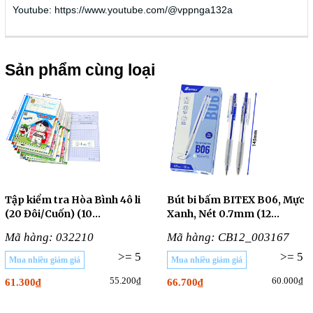
Youtube: https://www.youtube.com/@vppnga132a
Sản phẩm cùng loại
Tập kiểm tra Hòa Bình 4ô li
Bút bi bấm BITEX B06, Mực
(20 Đôi/Cuốn) (10
Xanh, Nét 0.7mm (12
CUỐN/LỐC)
Cây/Hộp)
Mã hàng: 032210
Mã hàng: CB12_003167
>= 5
>= 5
Mua nhiều giảm giá
Mua nhiều giảm giá
55.200₫
60.000₫
61.300₫
66.700₫