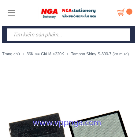
Trang chủ
+
36K <= Giá lẻ <220K
+
Tampon Shiny S-300-7 (ko mực)