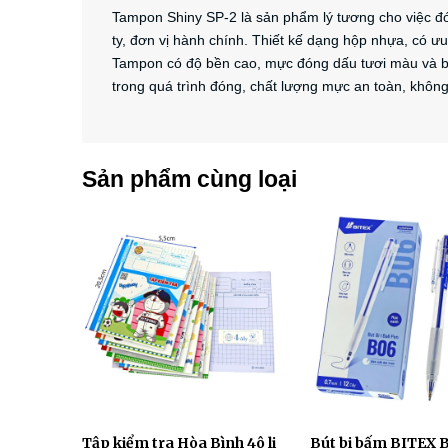
Tampon Shiny SP-2 là sản phẩm lý tương cho việc đ
ty, đơn vị hành chính. Thiết kế dạng hộp nhựa, có ưu 
Tampon có độ bền cao, mực đóng dấu tươi màu và bề
trong quá trình đóng, chất lượng mực an toàn, khôn
Sản phẩm cùng loại
Tập kiểm tra Hòa Bình 4ô li
Bút bi bấm BITEX 