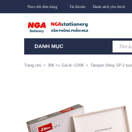
Theo dõi đơn hàng
Tài khoản
Danh sách yêu thích
DANH MỤC
Trang chủ
+
36K <= Giá lẻ <220K
+
Tampon Shiny SP-2 trun