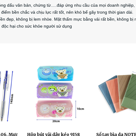
óng dấu văn bản, chứng từ.....đáp ứng nhu cầu của mọi doanh nghiệp,
điểm bền chắc và chịu lực rất tốt, nên khó bể gãy trong thời gian dài.
n đẹp, không bị lem nhòe. Mặt thấm mực bằng vải rất bền, không bị 
g độc hại cho sức khỏe người sử dụng
B06, Mực
Hộp bút vải dây kéo 9158
Sổ tay bìa da NOT