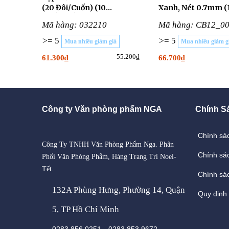
(20 Đôi/Cuốn) (10
Xanh, Nét 0.7mm (
CUỐN/LỐC)
Cây/Hộp)
Mã hàng: 032210
Mã hàng: CB12_0
>= 5
>= 5
Mua nhiều giảm giá
Mua nhiều giảm g
55.200₫
61.300₫
66.700₫
Công ty Văn phòng phẩm NGA
Chính S
Chính sá
Công Ty TNHH Văn Phòng Phẩm Nga. Phân
Chính sá
Phối Văn Phòng Phẩm, Hàng Trang Trí Noel-
Tết.
Chính sác
132A Phùng Hưng, Phường 14, Quận
Quy định
5, TP Hồ Chí Minh
-