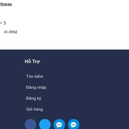
40)mm
78 (207x141)mm
25-007 25K
Mã hàng: 014514
Mã hàng: 01459
= 5
>= 5
Mua nhiều giảm giá
Mua nhiều giảm giá
41.000₫
36.000₫
40.000₫
52.200₫
Hỗ Trợ
Tìm kiếm
Đăng nhập
Đăng ký
Giỏ hàng