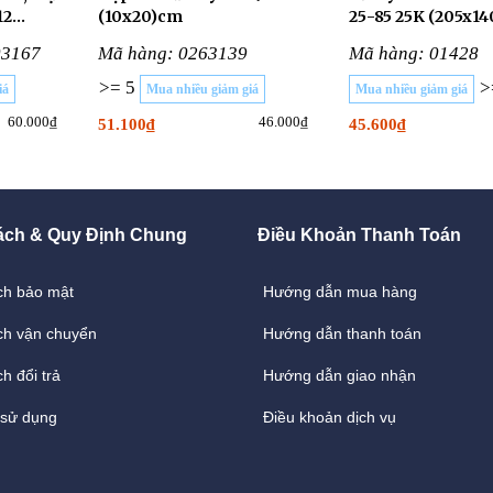
12
(10x20)cm
25-85 25K (205x1
03167
Mã hàng: 0263139
Mã hàng: 01428
>= 5
>
iá
Mua nhiều giảm giá
Mua nhiều giảm giá
60.000₫
46.000₫
51.100₫
45.600₫
ách & Quy Định Chung
Điều Khoản Thanh Toán
ch bảo mật
Hướng dẫn mua hàng
ch vận chuyển
Hướng dẫn thanh toán
h đổi trả
Hướng dẫn giao nhận
 sử dụng
Điều khoản dịch vụ