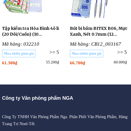
Tập kiểm tra Hòa Bình 4ô li
Bút bi bấm BITEX B06, Mực
(20 Đôi/Cuốn) (10
Xanh, Nét 0.7mm (12
CUỐN/LỐC)
Cây/Hộp)
Mã hàng: 032210
Mã hàng: CB12_003167
>= 5
>= 5
Mua nhiều giảm giá
Mua nhiều giảm giá
55.200₫
60.000₫
61.300₫
66.700₫
Công ty Văn phòng phẩm NGA
Công Ty TNHH Văn Phòng Phẩm Nga. Phân Phối Văn Phòng Phẩm, Hàng
Trang Trí Noel-Tết.