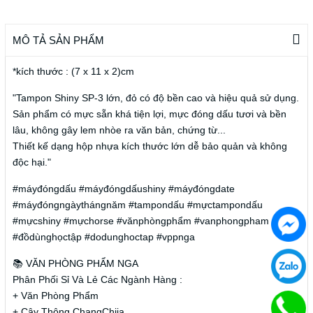
MÔ TẢ SẢN PHẨM
*kích thước : (7 x 11 x 2)cm
"Tampon Shiny SP-3 lớn, đỏ có độ bền cao và hiệu quả sử dụng.
Sản phẩm có mực sẵn khá tiện lợi, mực đóng dấu tươi và bền
lâu, không gây lem nhòe ra văn bản, chứng từ...
Thiết kế dạng hộp nhựa kích thước lớn dễ bảo quản và không
độc hại."
#máyđóngdấu #máyđóngdấushiny #máyđóngdate
#máyđóngngàythángnăm #tampondấu #mựctampondấu
#mựcshiny #mựchorse #vănphòngphẩm #vanphongpham
#đồdùnghọctập #dodunghoctap #vppnga
📚 VĂN PHÒNG PHẨM NGA
Phân Phối Sỉ Và Lẻ Các Ngành Hàng :
+ Văn Phòng Phẩm
+ Cây Thông ChangChiia