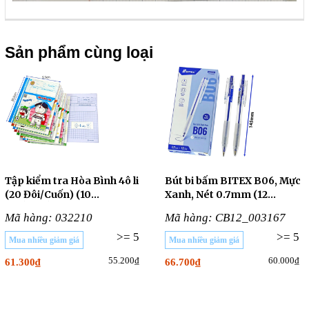
Sản phẩm cùng loại
Tập kiểm tra Hòa Bình 4ô li
Bút bi bấm BITEX B06, Mực
(20 Đôi/Cuốn) (10
Xanh, Nét 0.7mm (12
CUỐN/LỐC)
Cây/Hộp)
Mã hàng: 032210
Mã hàng: CB12_003167
>= 5
>= 5
Mua nhiều giảm giá
Mua nhiều giảm giá
55.200₫
60.000₫
61.300₫
66.700₫