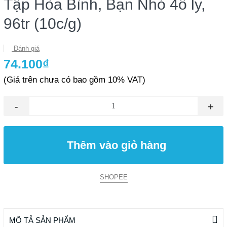
Tập Hòa Bình, Bạn Nhỏ 4ô ly,
96tr (10c/g)
Đánh giá
74.100₫
(Giá trên chưa có bao gồm 10% VAT)
-
+
Thêm vào giỏ hàng
SHOPEE
MÔ TẢ SẢN PHẨM