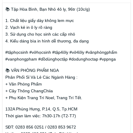
📚 Tập Hòa Bình, Bạn Nhỏ 4ô ly, 96tr (10c/g)
1. Chất liệu giấy dày không lem mực
2. Vạch kẻ in ô ly rõ ràng
3. Sử dụng cho học sinh các cấp nhỏ
4. Kiểu dáng bìa in hình dễ thương, đa dạng
#tậphọcsinh #vởhọcsinh #tập4ôly #vở4ôly #vănphòngphẩm
#vanphongpham #dồdùnghọctập #dodunghoctap #vppnga
📚 VĂN PHÒNG PHẨM NGA
Phân Phối Sỉ Và Lẻ Các Ngành Hàng :
+ Văn Phòng Phẩm
+ Cây Thông ChangChiia
+ Phụ Kiện Trang Trí Noel, Trang Trí Tết.
132A Phùng Hưng, P.14, Q.5, Tp.HCM
Thời gian làm việc: 7h30-17h (T2-T7)
SĐT: 0283 856 0251 / 0283 853 9672