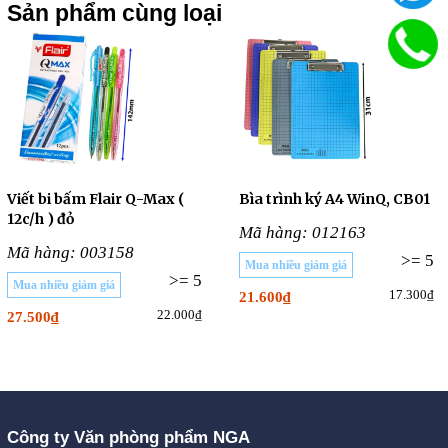
Sản phẩm cùng loại
Viết bi bấm Flair Q-Max (
Bìa trình ký A4 WinQ, CB01
12c/h ) đỏ
Mã hàng: 012163
Mã hàng: 003158
>= 5
Mua nhiều giảm giá
>= 5
Mua nhiều giảm giá
17.300₫
21.600₫
22.000₫
27.500₫
Công ty Văn phòng phẩm NGA