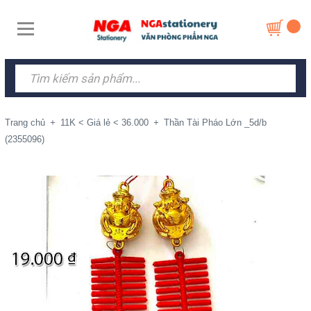
Trang chủ
+
11K < Giá lẻ < 36.000
+
Thần Tài Pháo Lớn _5d/b
(2355096)