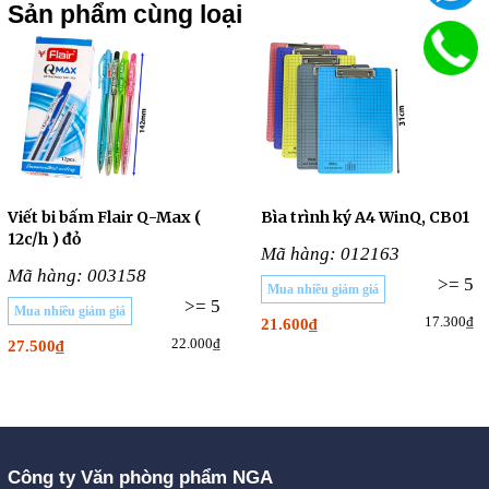
Sản phẩm cùng loại
Viết bi bấm Flair Q-Max (
Bìa trình ký A4 WinQ, CB01
12c/h ) đỏ
Mã hàng: 012163
Mã hàng: 003158
>= 5
Mua nhiều giảm giá
>= 5
Mua nhiều giảm giá
17.300₫
21.600₫
22.000₫
27.500₫
Công ty Văn phòng phẩm NGA