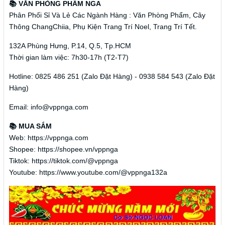
📚 VĂN PHÒNG PHẨM NGA
Phân Phối Sỉ Và Lẻ Các Ngành Hàng : Văn Phòng Phẩm, Cây
Thông ChangChiia, Phụ Kiện Trang Trí Noel, Trang Trí Tết.
132A Phùng Hưng, P.14, Q.5, Tp.HCM
Thời gian làm việc: 7h30-17h (T2-T7)
Hotline: 0825 486 251 (Zalo Đặt Hàng) - 0938 584 543 (Zalo Đặt
Hàng)
Email: info@vppnga.com
📚 MUA SẮM
Web: https://vppnga.com
Shopee: https://shopee.vn/vppnga
Tiktok: https://tiktok.com/@vppnga
Youtube: https://www.youtube.com/@vppnga132a