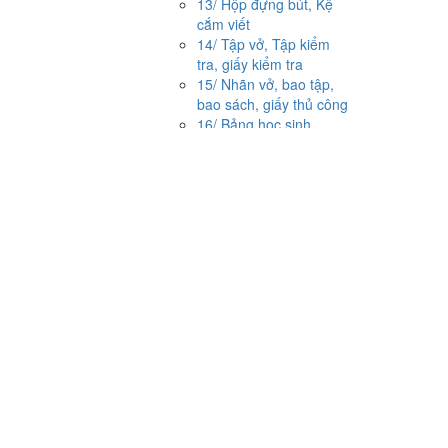
13/ Hộp đựng bút, Kệ
cắm viết
14/ Tập vở, Tập kiểm
tra, giấy kiểm tra
15/ Nhãn vở, bao tập,
bao sách, giấy thủ công
16/ Bảng học sinh,
phấn viết, lau bảng, viết
kẹp phấn, hộp phấn
17/ Cọ vẽ, màu nước,
tập vẽ, dĩa pha
18/ Đất nặn, que tính,
chặn sách
19/ Sổ cùi xé, Sổ carô.
sổ bìa màu
20/ Sổ lò xo, sổ bìa
nhựa nút hình
21/ Sổ cầm tay da,
simili
22/ Keo, hồ dán
23/ Giấy Note, dán
Sticker, nhãn Decal
24/ Kéo cắt giấy