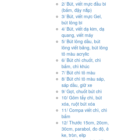
2/ Bút, viết mực đầu bi
(bấm, đậy nắp)
3/ Bút, viết mực Gel,
bút lông bi
4/ Bút, viết dạ kim, dạ
quang, viết máy
5/ Bút lông dầu, bút
lông viết bảng, bút lông
tô màu acrylic
6/ Bút chì chuốt, chì
bấm, chì khúc
7/ Bút chì tô màu
8/ Bút chì tô màu sáp,
sáp dầu, giữ xe
9/ Gọt, chuốt bút chì
10/ Gôm tẩy chì, bút
xóa, ruột bút xóa
11/ Compa viết chì, chì
bấm
12/ Thước 15cm, 20cm,
30cm, parabol, đo độ, ê
ke, tròn, elip