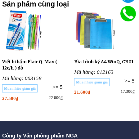
Sản phẩm cùng loại
Viết bi bấm Flair Q-Max (
Bìa trình ký A4 WinQ, CB01
12c/h ) đỏ
Mã hàng: 012163
Mã hàng: 003158
>= 5
Mua nhiều giảm giá
>= 5
Mua nhiều giảm giá
17.300₫
21.600₫
22.000₫
27.500₫
Công ty Văn phòng phẩm NGA