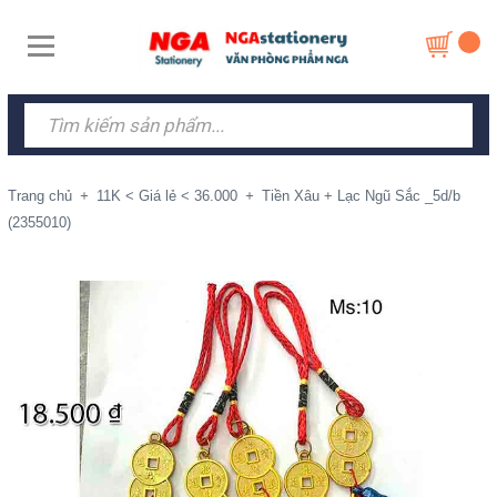
Trang chủ
+
11K < Giá lẻ < 36.000
+
Tiền Xâu + Lạc Ngũ Sắc _5d/b
(2355010)