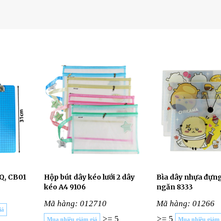
nQ, CB01
Hộp bút dây kéo lưới 2 dây
Bìa dây nhựa đựng
kéo A4 9106
ngăn 8333
Mã hàng: 012710
Mã hàng: 01266
iá
>= 5
>= 5
Mua nhiều giảm giá
Mua nhiều giảm 