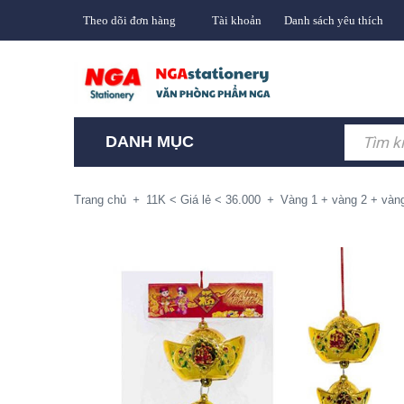
Theo dõi đơn hàng
Tài khoản
Danh sách yêu thích
DANH MỤC
Trang chủ
+
11K < Giá lẻ < 36.000
+
Vàng 1 + vàng 2 + vàn