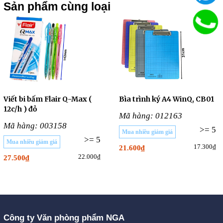
Sản phẩm cùng loại
Viết bi bấm Flair Q-Max (
Bìa trình ký A4 WinQ, CB01
12c/h ) đỏ
Mã hàng: 012163
Mã hàng: 003158
>= 5
Mua nhiều giảm giá
>= 5
Mua nhiều giảm giá
17.300₫
21.600₫
22.000₫
27.500₫
Công ty Văn phòng phẩm NGA