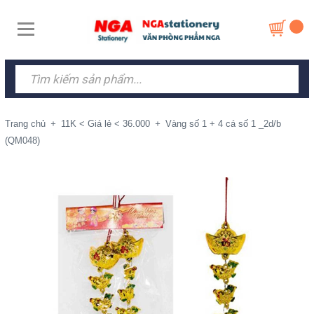
Trang chủ
+
11K < Giá lẻ < 36.000
+
Vàng số 1 + 4 cá số 1 _2d/b
(QM048)