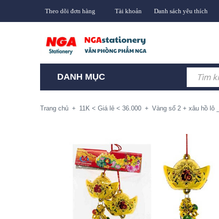
Theo dõi đơn hàng
Tài khoản
Danh sách yêu thích
DANH MỤC
Trang chủ
+
11K < Giá lẻ < 36.000
+
Vàng số 2 + xâu hồ lô