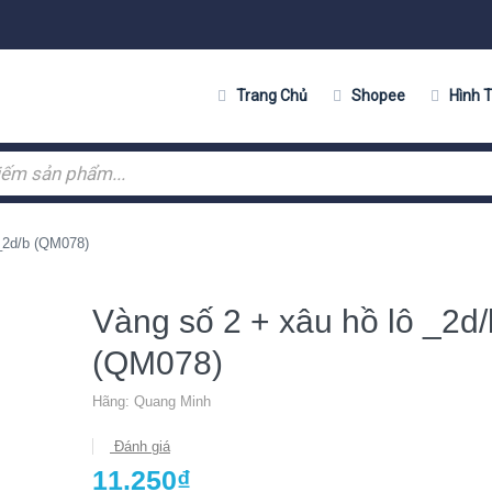
Trang Chủ
Shopee
Hình 
 _2d/b (QM078)
Vàng số 2 + xâu hồ lô _2d/
(QM078)
Hãng:
Quang Minh
Đánh giá
11.250₫