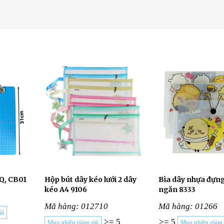
nQ, CB01
Hộp bút dây kéo lưới 2 dây
Bìa dây nhựa đựng
kéo A4 9106
ngăn 8333
Mã hàng: 012710
Mã hàng: 01266
iá
>= 5
>= 5
Mua nhiều giảm giá
Mua nhiều giảm 