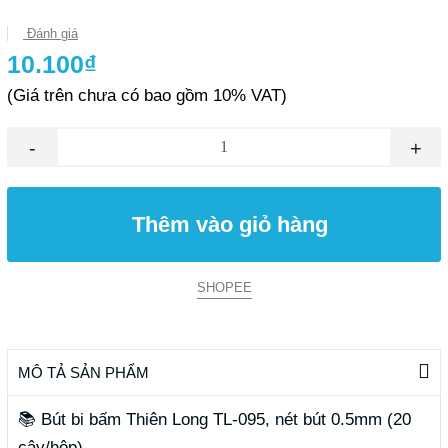
Đánh giá
10.100₫
(Giá trên chưa có bao gồm 10% VAT)
-
+
Thêm vào giỏ hàng
SHOPEE
MÔ TẢ SẢN PHẨM
📚
Bút bi bấm Thiên Long TL-095, nét bút 0.5mm (20
cây/hộp)