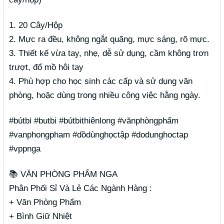
1. 20 Cây/Hộp
2. Mực ra đều, không ngắt quãng, mực sáng, rõ mực.
3. Thiết kế vừa tay, nhẹ, dễ sử dụng, cầm không trơn
trượt, đổ mồ hôi tay
4. Phù hợp cho học sinh các cấp và sử dụng văn
phòng, hoặc dùng trong nhiều công việc hằng ngày.
#bútbi #butbi #bútbithiênlong #vănphòngphẩm
#vanphongpham #dồdùnghọctập #dodunghoctap
#vppnga
📚 VĂN PHÒNG PHẨM NGA
Phân Phối Sỉ Và Lẻ Các Ngành Hàng :
+ Văn Phòng Phẩm
+ Bình Giữ Nhiệt