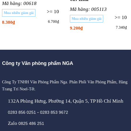
Mã hàng: 00618
Mã hàng: 005113
>= 10
Mua nhiều giảm giá
>= 10
Mua nhiều giảm giá
6.700₫
8.380₫
7.340₫
9.200₫
Công ty Văn phòng phẩm NGA
Công Ty TNHH Văn Phòng Phẩm Nga. Phân Phối Văn Phòng Phẩm, Hàng
Trang Trí Noel-Tết.
132A Phùng Hưng, Phường 14, Quận 5, TP Hồ Chí Minh
-
0283 856 0251
0283 853 9672
Zalo
0825 486 251