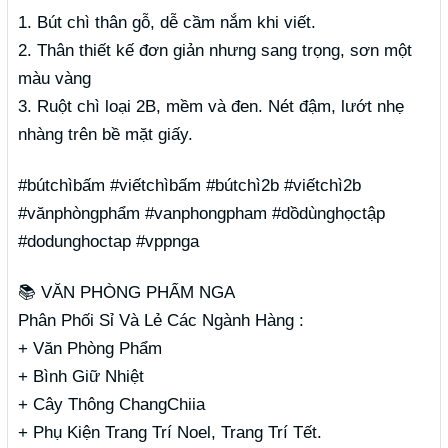
1. Bút chì thân gỗ, dễ cầm nắm khi viết.
2. Thân thiết kế đơn giản nhưng sang trọng, sơn một
màu vàng
3. Ruột chì loại 2B, mềm và đen. Nét đậm, lướt nhẹ
nhàng trên bề mặt giấy.
#bútchìbấm #viếtchìbấm #bútchì2b #viếtchì2b
#vănphòngphẩm #vanphongpham #dồdùnghọctập
#dodunghoctap #vppnga
📚 VĂN PHÒNG PHẨM NGA
Phân Phối Sỉ Và Lẻ Các Ngành Hàng :
+ Văn Phòng Phẩm
+ Bình Giữ Nhiệt
+ Cây Thông ChangChiia
+ Phụ Kiện Trang Trí Noel, Trang Trí Tết.