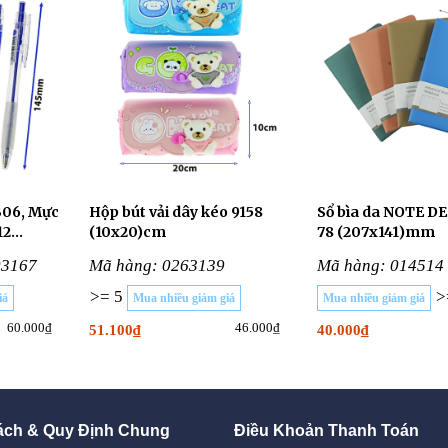
B06, Mực
Hộp bút vải dây kéo 9158
Sổ bìa da NOTE DE
12
(10x20)cm
78 (207x141)mm
03167
Mã hàng: 0263139
Mã hàng: 014514
>= 5
>
iá
Mua nhiều giảm giá
Mua nhiều giảm giá
60.000₫
46.000₫
51.100₫
40.000₫
ách & Quy Định Chung
Điều Khoản Thanh Toán