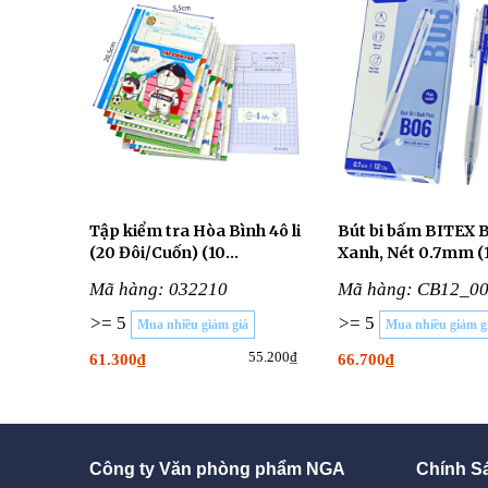
Tập kiểm tra Hòa Bình 4ô li
Bút bi bấm BITEX 
(20 Đôi/Cuốn) (10
Xanh, Nét 0.7mm (
CUỐN/LỐC)
Cây/Hộp)
Mã hàng: 032210
Mã hàng: CB12_0
>= 5
>= 5
Mua nhiều giảm giá
Mua nhiều giảm g
55.200₫
61.300₫
66.700₫
Công ty Văn phòng phẩm NGA
Chính S