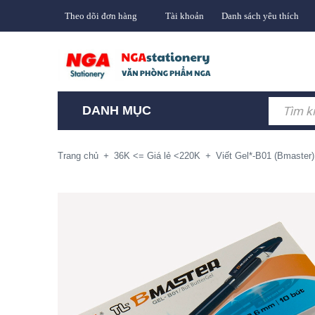
Theo dõi đơn hàng
Tài khoản
Danh sách yêu thích
DANH MỤC
Trang chủ
+
36K <= Giá lẻ <220K
+
Viết Gel*-B01 (Bmaster)