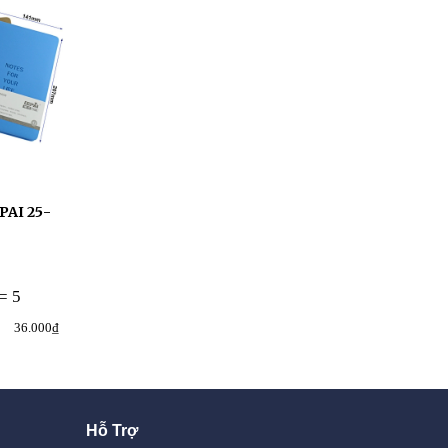
PAI 25-
Sổ bìa nút hình hoa DEPAI
Kính lúp 90mm 
25-007 25K
Magnifier (1 Cái)
Mã hàng: 01459
Mã hàng: 03812
= 5
>= 5
>= 5
Mua nhiều giảm giá
Mua nhiều giảm
36.000₫
47.000₫
52.200₫
38.300₫
Hỗ Trợ