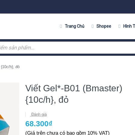
Trang Chủ
Shopee
Hình 
 {10c/h}, đỏ
Viết Gel*-B01 (Bmaster)
{10c/h}, đỏ
Đánh giá
68.300₫
(Giá trên chưa có bao gồm 10% VAT)