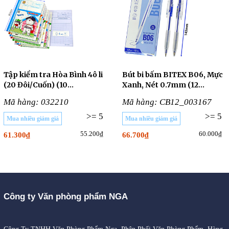
Tập kiểm tra Hòa Bình 4ô li
Bút bi bấm BITEX B06, Mực
(20 Đôi/Cuốn) (10
Xanh, Nét 0.7mm (12
CUỐN/LỐC)
Cây/Hộp)
Mã hàng: 032210
Mã hàng: CB12_003167
>= 5
>= 5
Mua nhiều giảm giá
Mua nhiều giảm giá
55.200₫
60.000₫
61.300₫
66.700₫
Công ty Văn phòng phẩm NGA