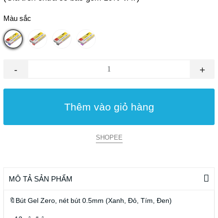
Màu sắc
-
+
Thêm vào giỏ hàng
SHOPEE
MÔ TẢ SẢN PHẨM
🔖Bút Gel Zero, nét bút 0.5mm (Xanh, Đỏ, Tím, Đen)