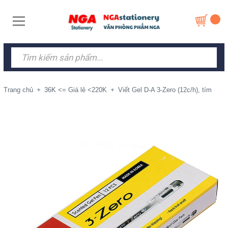
Trang chủ
+
36K <= Giá lẻ <220K
+
Viết Gel D-A 3-Zero (12c/h), tím