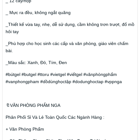
_ 12 cây/hộp
_ Mực ra đều, không ngắt quãng
_Thiết kế vừa tay, nhẹ, dễ sử dụng, cầm không trơn trượt, đổ mồ
hôi tay
_Phù hợp cho học sinh các cấp và văn phòng, giáo viên chấm
bài.
_Màu sắc: Xanh, Đỏ, Tím, Đen
#bútgel #butgel #ttoru #vietgel #viếtgel #vănphòngphẩm
#vanphongpham #dồdùnghọctập #dodunghoctap #vppnga
🔖VĂN PHÒNG PHẨM NGA
Phân Phối Sỉ Và Lẻ Toàn Quốc Các Ngành Hàng :
+ Văn Phòng Phẩm