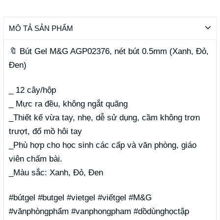
MÔ TẢ SẢN PHẨM
🔖
Bút Gel M&G AGP02376, nét bút 0.5mm (Xanh, Đỏ,
Đen)
_ 12 cây/hộp
_ Mực ra đều, không ngắt quãng
_Thiết kế vừa tay, nhẹ, dễ sử dụng, cầm không trơn
trượt, đổ mồ hôi tay
_Phù hợp cho học sinh các cấp và văn phòng, giáo
viên chấm bài.
_Màu sắc: Xanh, Đỏ, Đen
#bútgel #butgel #vietgel #viếtgel #M&G
#vănphòngphẩm #vanphongpham #dồdùnghọctập