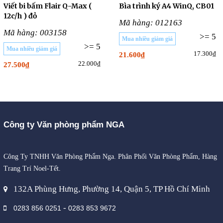
Viết bi bấm Flair Q-Max (
Bìa trình ký A4 WinQ, CB01
12c/h ) đỏ
Mã hàng: 012163
Mã hàng: 003158
>= 5
Mua nhiều giảm giá
>= 5
Mua nhiều giảm giá
17.300₫
21.600₫
22.000₫
27.500₫
Công ty Văn phòng phẩm NGA
Công Ty TNHH Văn Phòng Phẩm Nga. Phân Phối Văn Phòng Phẩm, Hàng
Trang Trí Noel-Tết.
132A Phùng Hưng, Phường 14, Quận 5, TP Hồ Chí Minh
-
0283 856 0251
0283 853 9672