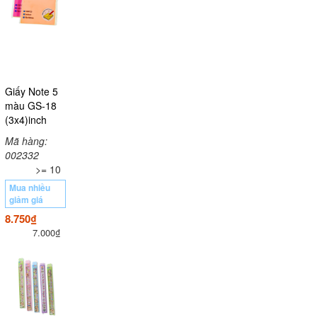
Giấy Note 5
màu GS-18
(3x4)inch
Mã hàng:
002332
>= 10
Mua nhiều
giảm giá
8.750₫
7.000₫