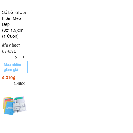
Sổ bỏ túi bìa
thơm Mèo
Dép
(8x11.5)cm
(1 Cuốn)
Mã hàng:
014312
>= 10
Mua nhiều
giảm giá
4.310₫
3.450₫