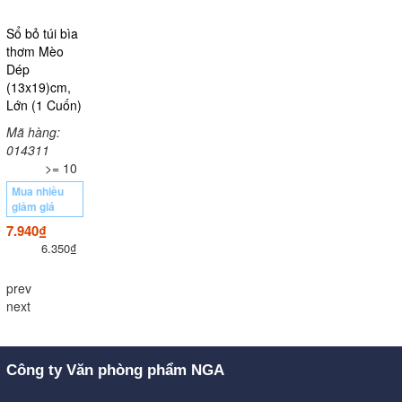
Sổ bỏ túi bìa
thơm Mèo
Dép
(13x19)cm,
Lớn (1 Cuốn)
Mã hàng:
014311
>= 10
Mua nhiều
giảm giá
7.940₫
6.350₫
prev
next
Công ty Văn phòng phẩm NGA