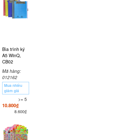
Bìa trình ký
A5 WinQ,
CB02
Mã hàng:
012162
Mua nhiều
giảm giá
>= 5
10.800₫
8.600₫