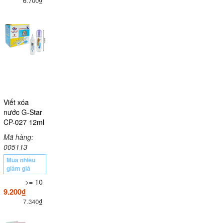
6.700₫
Viết xóa
nước G-Star
CP-027 12ml
Mã hàng:
005113
Mua nhiều
giảm giá
>= 10
9.200₫
7.340₫