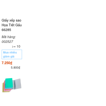
Giấy xếp sao
Họa Tiết Gấu
66285
Mã hàng:
002527
>= 10
Mua nhiều
giảm giá
7.250₫
5.800₫