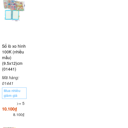
Sổ lò xo hình
100K (nhiều
mẫu)
(9.5x12)cm
(01441)
Mã hàng:
01441
Mua nhiều
giảm giá
>= 5
10.100₫
8.100₫