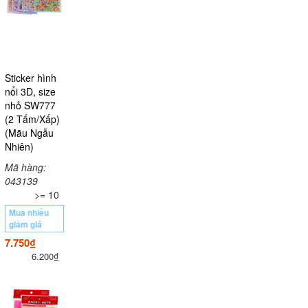
Sticker hình
nổi 3D, size
nhỏ SW777
(2 Tấm/Xấp)
(Mãu Ngẫu
Nhiên)
Mã hàng:
043139
>= 10
Mua nhiều
giảm giá
7.750₫
6.200₫