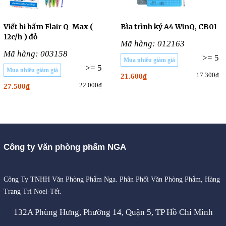
Viết bi bấm Flair Q-Max (
Bìa trình ký A4 WinQ, CB01
12c/h ) đỏ
Mã hàng: 012163
Mã hàng: 003158
>= 5
Mua nhiều giảm giá
>= 5
Mua nhiều giảm giá
17.300₫
21.600₫
22.000₫
27.500₫
Công ty Văn phòng phẩm NGA
Công Ty TNHH Văn Phòng Phẩm Nga. Phân Phối Văn Phòng Phẩm, Hàng
Trang Trí Noel-Tết.
132A Phùng Hưng, Phường 14, Quận 5, TP Hồ Chí Minh