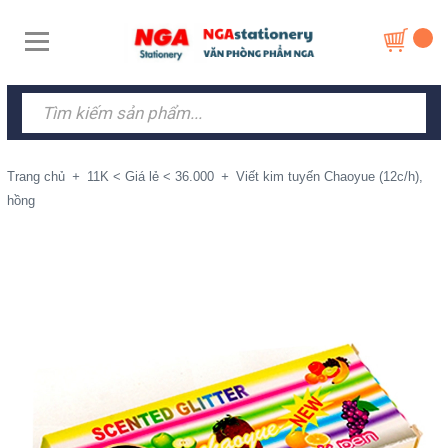
Trang chủ
+
11K < Giá lẻ < 36.000
+
Viết kim tuyến Chaoyue (12c/h),
hồng