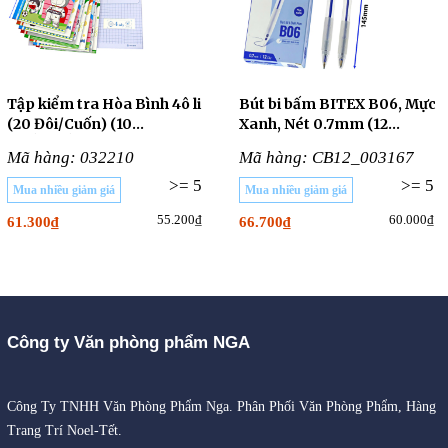
Tập kiểm tra Hòa Bình 4ô li
Bút bi bấm BITEX B06, Mực
(20 Đôi/Cuốn) (10
Xanh, Nét 0.7mm (12
CUỐN/LỐC)
Cây/Hộp)
Mã hàng: 032210
Mã hàng: CB12_003167
>= 5
>= 5
Mua nhiều giảm giá
Mua nhiều giảm giá
55.200₫
60.000₫
61.300₫
66.700₫
Công ty Văn phòng phẩm NGA
Công Ty TNHH Văn Phòng Phẩm Nga. Phân Phối Văn Phòng Phẩm, Hàng
Trang Trí Noel-Tết.