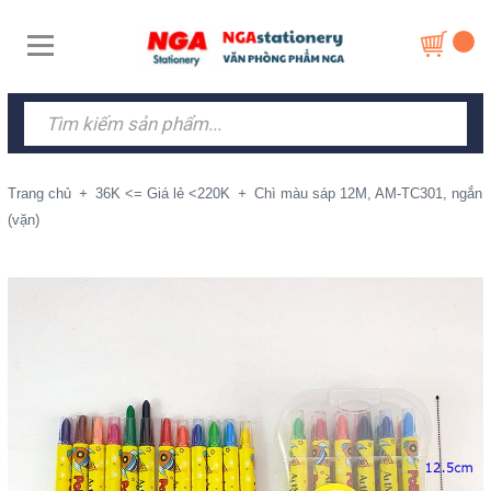
Trang chủ
+
36K <= Giá lẻ <220K
+
Chì màu sáp 12M, AM-TC301, ngắn
(vặn)