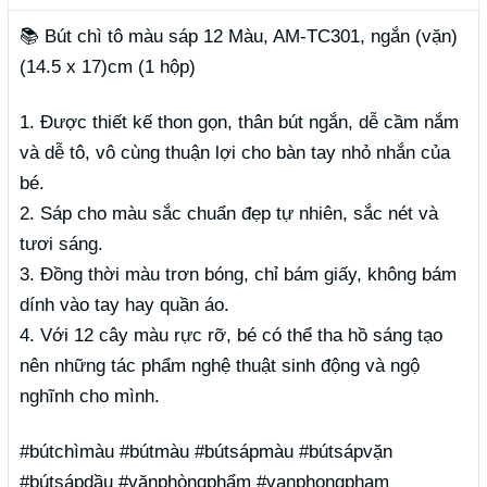
📚
Bút chì tô màu sáp 12 Màu, AM-TC301, ngắn (vặn)
(14.5 x 17)cm (1 hộp)
1. Được thiết kế thon gọn, thân bút ngắn, dễ cầm nắm
và dễ tô, vô cùng thuận lợi cho bàn tay nhỏ nhắn của
bé.
2. Sáp cho màu sắc chuẩn đẹp tự nhiên, sắc nét và
tươi sáng.
3. Đồng thời màu trơn bóng, chỉ bám giấy, không bám
dính vào tay hay quần áo.
4. Với 12 cây màu rực rỡ, bé có thể tha hồ sáng tạo
nên những tác phẩm nghệ thuật sinh động và ngộ
nghĩnh cho mình.
#bútchìmàu #bútmàu #bútsápmàu #bútsápvặn
#bútsápdầu #vănphòngphẩm #vanphongpham