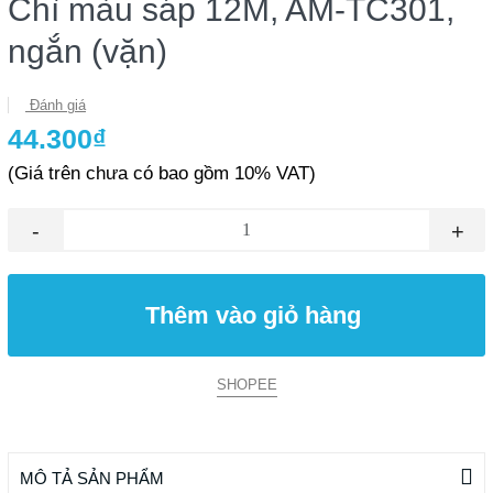
Chì màu sáp 12M, AM-TC301,
ngắn (vặn)
Đánh giá
44.300₫
(Giá trên chưa có bao gồm 10% VAT)
-
+
Thêm vào giỏ hàng
SHOPEE
MÔ TẢ SẢN PHẨM