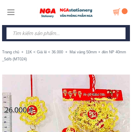
Trang chủ
+
11K < Giá lẻ < 36.000
+
Mai vàng 50mm + đèn NP 40mm
_5d/b (MT024)