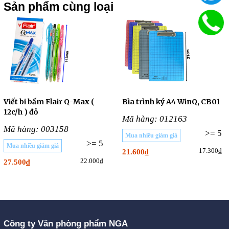
Sản phẩm cùng loại
Viết bi bấm Flair Q-Max (
Bìa trình ký A4 WinQ, CB01
12c/h ) đỏ
Mã hàng: 012163
Mã hàng: 003158
>= 5
Mua nhiều giảm giá
>= 5
Mua nhiều giảm giá
17.300₫
21.600₫
22.000₫
27.500₫
Công ty Văn phòng phẩm NGA