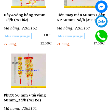
Dây 4 vàng bông 75mm
Tiền may mắn 40mm + đèn
_2d/b (MT162)
NP 30mm _5d/b (MT157)
Mã hàng: 2265162
Mã hàng: 2265157
>= 5
>= 5
Mua nhiều giảm giá
Mua nhiều giảm giá
22.000₫
17.000₫
27.500₫
21.300₫
Phước 50 mm + túi vàng
60mm _3d/b (MT151)
Mã hàng: 2265151