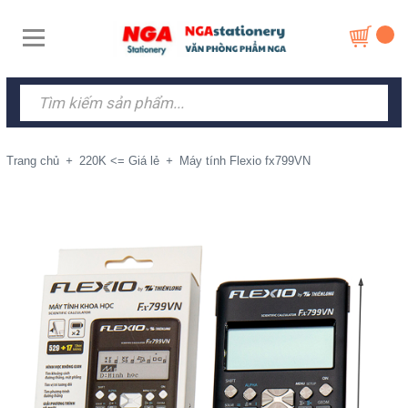
Trang chủ
+
220K <= Giá lẻ
+
Máy tính Flexio fx799VN