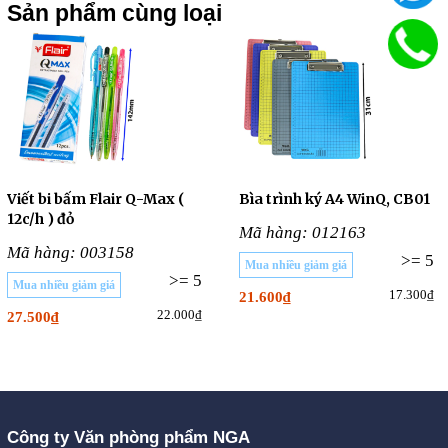
Sản phẩm cùng loại
Viết bi bấm Flair Q-Max (
Bìa trình ký A4 WinQ, CB01
12c/h ) đỏ
Mã hàng: 012163
Mã hàng: 003158
>= 5
Mua nhiều giảm giá
>= 5
Mua nhiều giảm giá
17.300₫
21.600₫
22.000₫
27.500₫
Công ty Văn phòng phẩm NGA