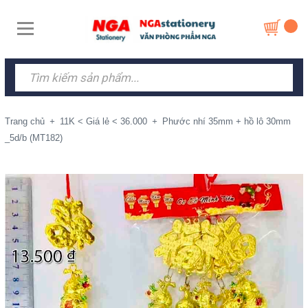
Trang chủ
+
11K < Giá lẻ < 36.000
+
Phước nhí 35mm + hồ lô 30mm
_5d/b (MT182)