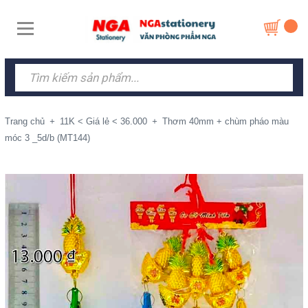
Trang chủ
+
11K < Giá lẻ < 36.000
+
Thơm 40mm + chùm pháo màu
móc 3 _5d/b (MT144)