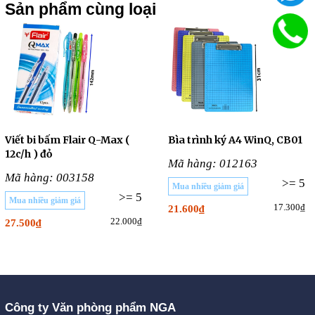
Sản phẩm cùng loại
Viết bi bấm Flair Q-Max (
Bìa trình ký A4 WinQ, CB01
12c/h ) đỏ
Mã hàng: 012163
Mã hàng: 003158
>= 5
Mua nhiều giảm giá
>= 5
Mua nhiều giảm giá
17.300₫
21.600₫
22.000₫
27.500₫
Công ty Văn phòng phẩm NGA