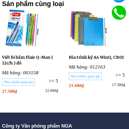
Sản phẩm cùng loại
Viết bi bấm Flair Q-Max (
Bìa trình ký A4 WinQ, CB01
12c/h ) đỏ
Mã hàng: 012163
Mã hàng: 003158
>= 5
Mua nhiều giảm giá
>= 5
Mua nhiều giảm giá
17.300₫
21.600₫
22.000₫
27.500₫
Công ty Văn phòng phẩm NGA