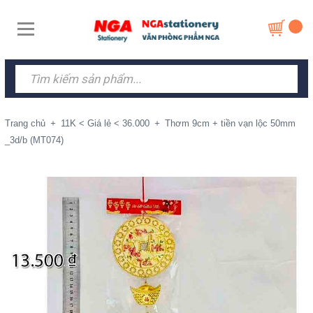
Trang chủ
+
11K < Giá lẻ < 36.000
+
Thơm 9cm + tiền vạn lộc 50mm
_3d/b (MT074)