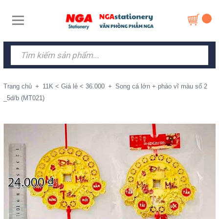
Trang chủ
+
11K < Giá lẻ < 36.000
+
Song cá lớn + pháo vĩ màu số 2
_5d/b (MT021)