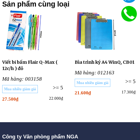
Sản phẩm cùng loại
Viết bi bấm Flair Q-Max (
Bìa trình ký A4 WinQ, CB01
12c/h ) đỏ
Mã hàng: 012163
Mã hàng: 003158
>= 5
Mua nhiều giảm giá
>= 5
Mua nhiều giảm giá
17.300₫
21.600₫
22.000₫
27.500₫
Công ty Văn phòng phẩm NGA