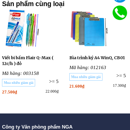
Sản phẩm cùng loại
Viết bi bấm Flair Q-Max (
Bìa trình ký A4 WinQ, CB01
12c/h ) đỏ
Mã hàng: 012163
Mã hàng: 003158
>= 5
Mua nhiều giảm giá
>= 5
Mua nhiều giảm giá
17.300₫
21.600₫
22.000₫
27.500₫
Công ty Văn phòng phẩm NGA