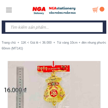
Trang chủ
+
11K < Giá lẻ < 36.000
+
Túi vàng 10cm + đèn nhung phước
60mm (MT141)