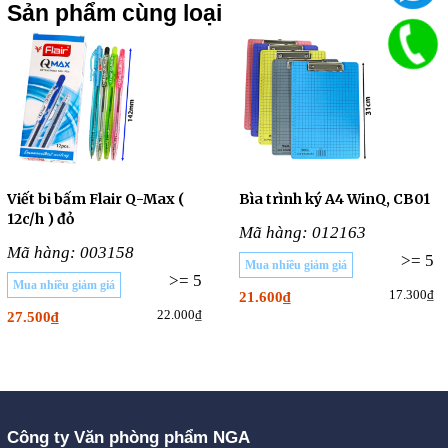
Sản phẩm cùng loại
Viết bi bấm Flair Q-Max (
Bìa trình ký A4 WinQ, CB01
12c/h ) đỏ
Mã hàng: 012163
Mã hàng: 003158
>= 5
Mua nhiều giảm giá
>= 5
Mua nhiều giảm giá
17.300₫
21.600₫
22.000₫
27.500₫
Công ty Văn phòng phẩm NGA