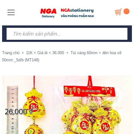
Trang chủ
+
11K < Giá lẻ < 36.000
+
Túi vàng 60mm + đèn hoa vẽ
50mm _5d/b (MT148)