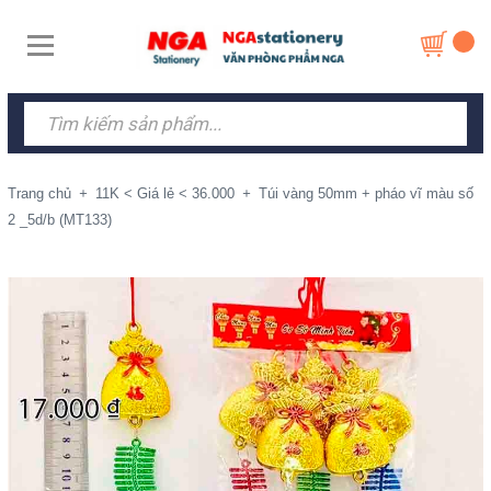
Trang chủ
+
11K < Giá lẻ < 36.000
+
Túi vàng 50mm + pháo vĩ màu số
2 _5d/b (MT133)