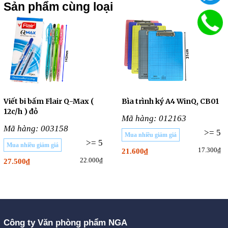
Sản phẩm cùng loại
Viết bi bấm Flair Q-Max (
Bìa trình ký A4 WinQ, CB01
12c/h ) đỏ
Mã hàng: 012163
Mã hàng: 003158
>= 5
Mua nhiều giảm giá
>= 5
Mua nhiều giảm giá
17.300₫
21.600₫
22.000₫
27.500₫
Công ty Văn phòng phẩm NGA