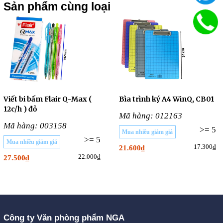
Sản phẩm cùng loại
Viết bi bấm Flair Q-Max (
Bìa trình ký A4 WinQ, CB01
12c/h ) đỏ
Mã hàng: 012163
Mã hàng: 003158
>= 5
Mua nhiều giảm giá
>= 5
Mua nhiều giảm giá
17.300₫
21.600₫
22.000₫
27.500₫
Công ty Văn phòng phẩm NGA