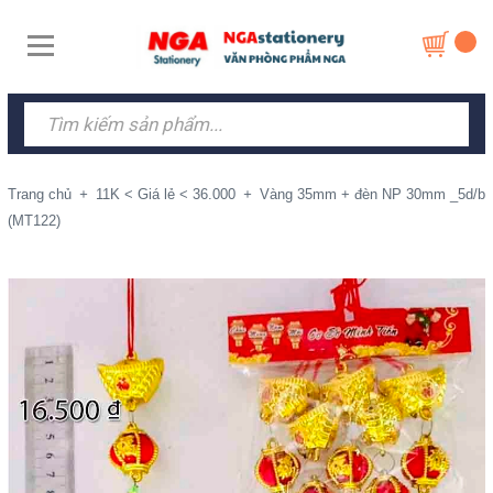
Trang chủ
+
11K < Giá lẻ < 36.000
+
Vàng 35mm + đèn NP 30mm _5d/b
(MT122)