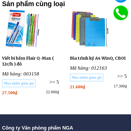
Sản phẩm cùng loại
Viết bi bấm Flair Q-Max (
Bìa trình ký A4 WinQ, CB01
12c/h ) đỏ
Mã hàng: 012163
Mã hàng: 003158
>= 5
Mua nhiều giảm giá
>= 5
Mua nhiều giảm giá
17.300₫
21.600₫
22.000₫
27.500₫
Công ty Văn phòng phẩm NGA