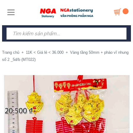
Trang chủ
+
11K < Giá lẻ < 36.000
+
Vàng tầng 50mm + pháo vĩ nhung
số 2 _5d/b (MT022)